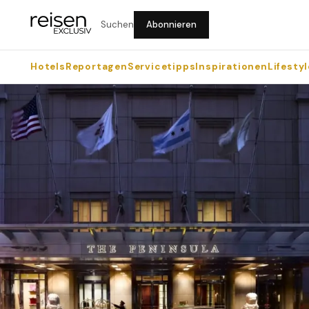
Suchen
Abonnieren
Hotels
Reportagen
Servicetipps
Inspirationen
Lifestyl