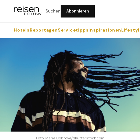
Suchen
Abonnieren
Hotels
Reportagen
Servicetipps
Inspirationen
Lifestyl
Foto: Maria Bobrova/Shutterstock.com