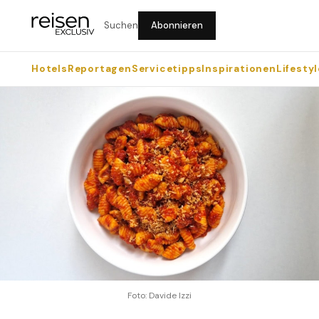
Suchen
Abonnieren
Hotels
Reportagen
Servicetipps
Inspirationen
Lifestyl
Foto: Davide Izzi