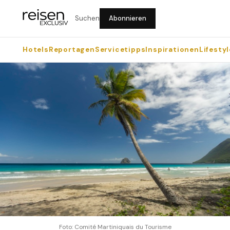
Suchen
Abonnieren
Hotels
Reportagen
Servicetipps
Inspirationen
Lifestyl
Foto: Comité Martiniquais du Tourisme