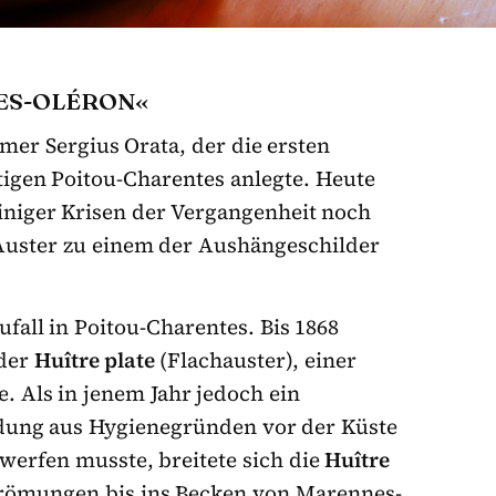
ES-OLÉRON«
er Sergius Orata, der die ersten
tigen Poitou-Charentes anlegte. Heute
iniger Krisen der Vergangenheit noch
Auster zu einem der Aushängeschilder
fall in Poitou-Charentes. Bis 1868
 der
Huître plate
(Flachauster), einer
 Als in jenem Jahr jedoch ein
ladung aus Hygienegründen vor der Küste
werfen musste, breitete sich die
Huître
trömungen bis ins Becken von Marennes-