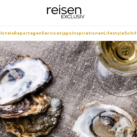
Hotels
Reportagen
Servicetipps
Inspirationen
Lifestyle
Schif