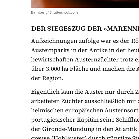
Bamberry/ Shutterstock.com
DER SIEGESZUG DER »MARENN
Aufzeichnungen zufolge war es der Röm
Austernparks in der Antike in der heu
bewirtschaften Austernzüchter trotz e
über 3.000 ha Fläche und machen die 
der Region.
Eigentlich kam die Auster nur durch Zu
arbeiteten Züchter ausschließlich mit
heimischen europäischen Austernsorte.
portugiesischer Kapitän seine Schiff
der Gironde-Mündung in den Atlantik 
creuse
(Hohlauster) durch günstige S