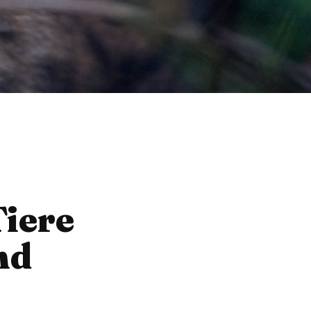
Tiere
nd