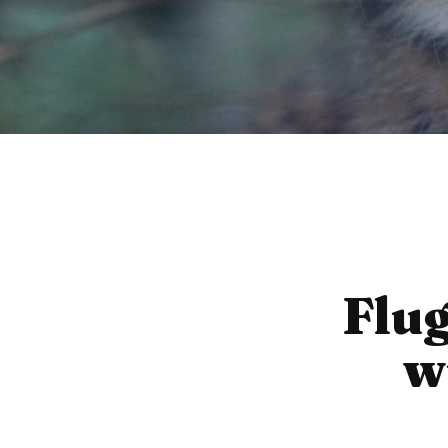
Flug
w