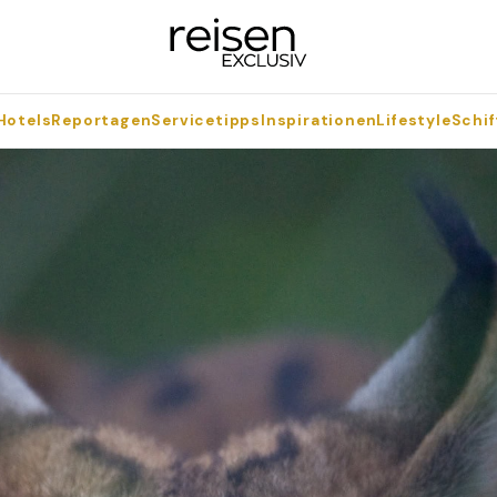
Hotels
Reportagen
Servicetipps
Inspirationen
Lifestyle
Schif