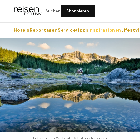
Suchen
Abonnieren
Hotels
Reportagen
Servicetipps
Inspirationen
Lifestyl
Foto: Jürgen Wallstabe/Shutterstock.com