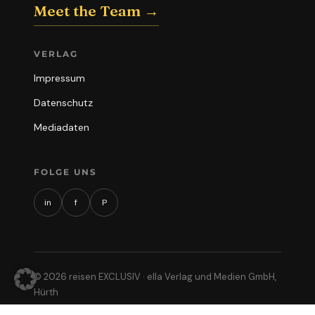
Meet the Team →
VERLAG
Impressum
Datenschutz
Mediadaten
FOLGE UNS
in
f
P
© 2026 reisen EXCLUSIV · ella Verlag und Medien GmbH,
Hürth