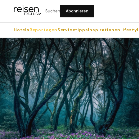
Suchen
Abonnieren
Hotels
Reportagen
Servicetipps
Inspirationen
Lifestyl