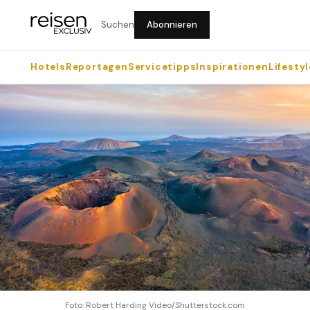
Suchen
Abonnieren
Hotels
Reportagen
Servicetipps
Inspirationen
Lifestyl
Foto: Robert Harding Video/Shutterstock.com