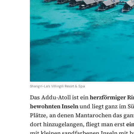
Shangri-La’s Villingili Resort & Spa
Das Addu-Atoll ist ein
herzförmiger Ri
bewohnten Inseln
und liegt ganz im S
Plätze, an denen Mantarochen das ganz
dort hinzugelangen, fliegt man erst
ei
mit kleinen sandfarbenen Inseln mit