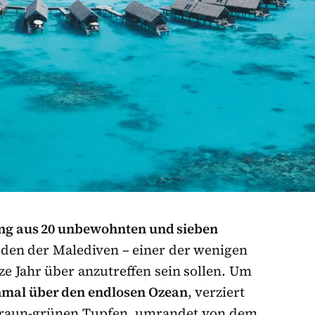
ng aus 20 unbewohnten und sieben
üden der Malediven – einer der wenigen
e Jahr über anzutreffen sein sollen. Um
nmal über den endlosen Ozean
, verziert
 braun-grünen Tupfen, umrandet von dem