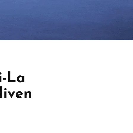
i-La
diven