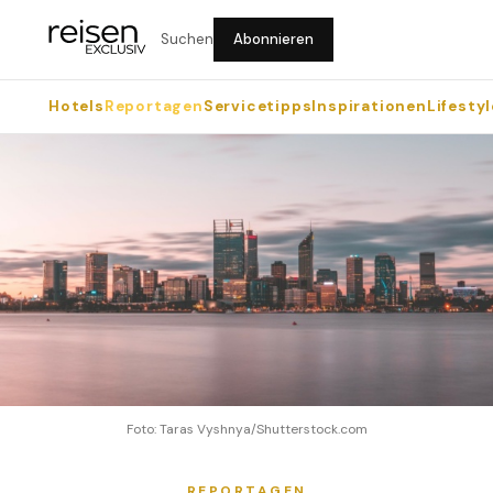
Suchen
Abonnieren
Hotels
Reportagen
Servicetipps
Inspirationen
Lifestyl
Foto: Taras Vyshnya/Shutterstock.com
REPORTAGEN