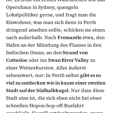
Opernhaus in Sydney, quengeln
Lokalpolitiker gerne, und fragt man die
Einwohner, was man sich denn in Perth
dringend ansehen sollte, schicken sie einen
nach außerhalb. Nach
Fremantle
etwa, den
Hafen an der Mündung des Flusses in den
Indischen Ozean, an den
Strand von
Cottesloe
oder ins
Swan River Valley
zu
einer Weinexkursion. Alles äußerst
sehenswert, nur: In Perth selbst
gibt es so
viel zu entdecken wie in kaum einer zweiten
Stadt auf der Südhalbkugel
. Nur dass diese
Stadt eine ist, die sich eben nicht bei einer
schnellen Hopon-hop-off-Busfahrt
erschließt. Sie will entdeckt werden, wenn