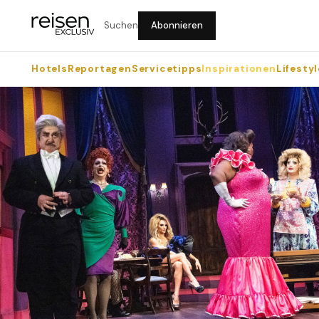
Suchen
Abonnieren
Hotels
Reportagen
Servicetipps
Inspirationen
Lifestyl