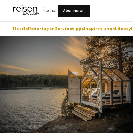
Suchen
Abonnieren
Hotels
Reportagen
Servicetipps
Inspirationen
Lifestyl