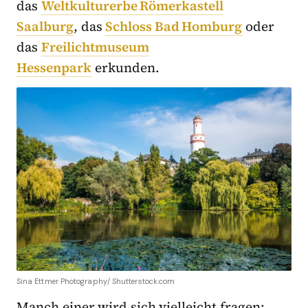
das
Weltkulturerbe Römerkastell
Saalburg
,
das
Schloss Bad Homburg
oder
das
Freilichtmuseum
Hessenpark
erkunden.
Sina Ettmer Photography/ Shutterstock.com
Manch einer wird sich vielleicht fragen: