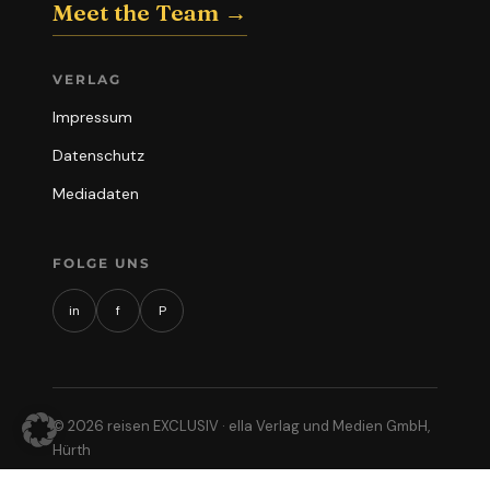
Meet the Team →
VERLAG
Impressum
Datenschutz
Mediadaten
FOLGE UNS
in
f
P
© 2026 reisen EXCLUSIV · ella Verlag und Medien GmbH,
Hürth