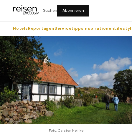
Suchen
Abonnieren
Hotels
Reportagen
Servicetipps
Inspirationen
Lifestyl
Foto: Carsten Heinke