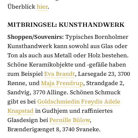
Überblick
hier
.
MITBRINGSEL: KUNSTHANDWERK
Shoppen/Souvenirs:
Typisches Bornholmer
Kunsthandwerk kann sowohl aus Glas oder
Ton als auch aus Metall oder Holz bestehen.
Schöne Keramikobjekte und -gefäße haben
zum Beispiel
Eva Brandt
, Larsegade 23, 3700
Rønne, und
Maja Frendrup
, Strandgade 2,
Sandvig, 3770 Allinge. Schönen Schmuck
gibt es bei
Goldschmiedin Frøydis Adele
Knapstad
in Gudhjem und raffiniertes
Glasdesign bei
Pernille Bülow
,
Brænderigænget 8, 3740 Svaneke.