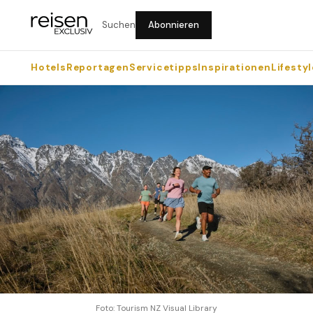
Suchen
Abonnieren
Hotels
Reportagen
Servicetipps
Inspirationen
Lifestyl
Foto: Tourism NZ Visual Library