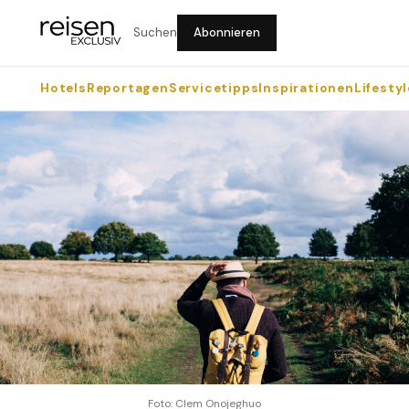
Suchen
Abonnieren
Hotels
Reportagen
Servicetipps
Inspirationen
Lifestyl
Foto: Clem Onojeghuo