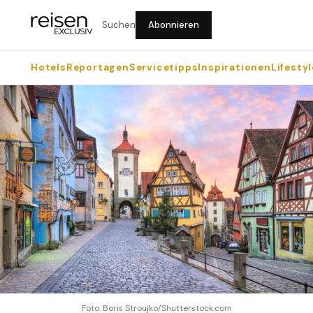
Suchen
Abonnieren
Hotels
Reportagen
Servicetipps
Inspirationen
Lifestyl
Foto: Boris Stroujko/Shutterstock.com