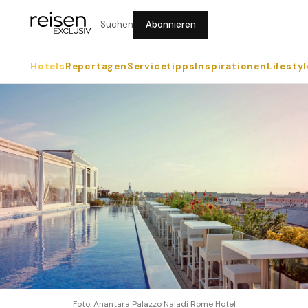
Suchen
Abonnieren
Hotels
Reportagen
Servicetipps
Inspirationen
Lifestyl
Foto: Anantara Palazzo Naiadi Rome Hotel