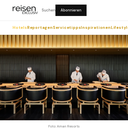
Suchen
Abonnieren
Hotels
Reportagen
Servicetipps
Inspirationen
Lifestyl
Foto: Aman Resorts