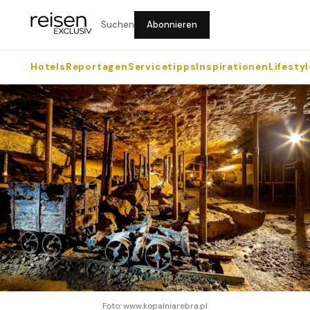
Suchen
Abonnieren
Hotels
Reportagen
Servicetipps
Inspirationen
Lifestyl
Foto: www.kopalniarebra.pl