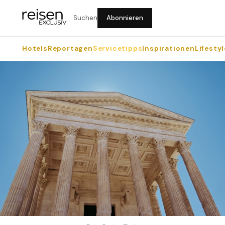
Suchen
Abonnieren
Hotels
Reportagen
Servicetipps
Inspirationen
Lifestyl