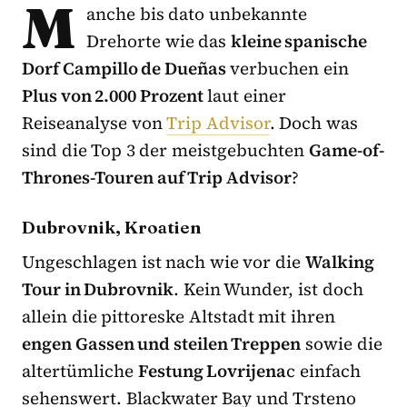
M
anche bis dato unbekannte
Drehorte wie das
kleine spanische
Dorf Campillo de Dueñas
verbuchen ein
Plus von 2.000 Prozent
laut einer
Reiseanalyse von
Trip Advisor
. Doch was
sind die Top 3 der meistgebuchten
Game-of-
Thrones-Touren auf Trip Advisor
?
Dubrovnik, Kroatien
Ungeschlagen ist nach wie vor die
Walking
Tour in Dubrovnik
. Kein Wunder, ist doch
allein die pittoreske Altstadt mit ihren
engen Gassen und steilen Treppen
sowie die
altertümliche
Festung Lovrijena
c einfach
sehenswert. Blackwater Bay und Trsteno