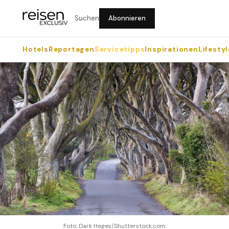
Suchen
Abonnieren
Hotels
Reportagen
Servicetipps
Inspirationen
Lifestyl
Foto: Dark Heges/Shutterstock.com