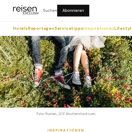
Suchen
Abonnieren
Hotels
Reportagen
Servicetipps
Inspirationen
Lifestyl
Foto: Ruslan_127/ Shutterstock.com
INSPIRATIONEN