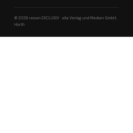
© 2026 reisen EXCLUSIV · ella Verlag und Medien GmbH,
Hürth