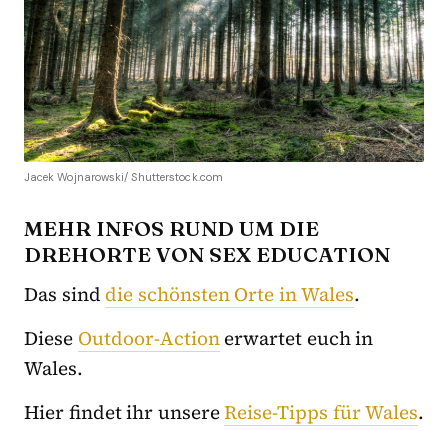
Jacek Wojnarowski/ Shutterstock.com
MEHR INFOS RUND UM DIE
DREHORTE VON SEX EDUCATION
Das sind
die schönsten Orte in Wales
.
Diese
Outdoor-Action
erwartet euch in
Wales.
Hier findet ihr unsere
Reise-Tipps für Wales
.