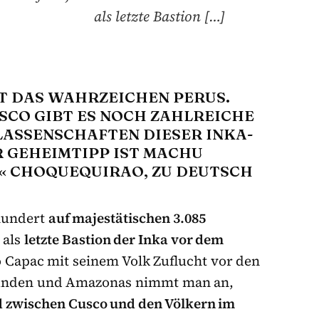
als letzte Bastion […]
BT DAS WAHRZEICHEN PERUS.
SCO GIBT ES NOCH ZAHLREICHE
ASSENSCHAFTEN DIESER INKA-
R GEHEIMTIPP IST MACHU
« CHOQUEQUIRAO, ZU DEUTSCH
rhundert
auf majestätischen 3.085
 als
letzte Bastion der Inka vor dem
 Capac mit seinem Volk Zuflucht vor den
 Anden und Amazonas nimmt man an,
ed zwischen Cusco und den Völkern im