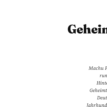
Gehei
Machu Pi
run
Hint
Geheimt
Deut
Jahrhunde