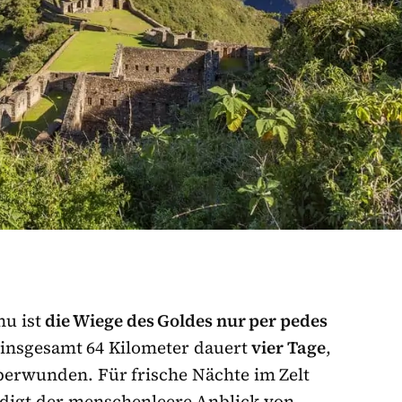
hu ist
die Wiege des Goldes nur per pedes
 insgesamt 64 Kilometer dauert
vier Tage
,
erwunden. Für frische Nächte im Zelt
digt der menschenleere Anblick von