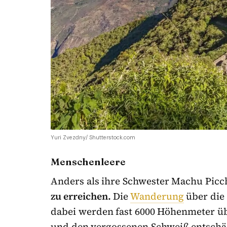
Yuri Zvezdny/ Shutterstock.com
Menschenleere
Anders als ihre Schwester Machu Picc
zu erreichen.
Die
Wanderung
über die
dabei werden fast 6000 Höhenmeter üb
und den vergossenen Schweiß entschä