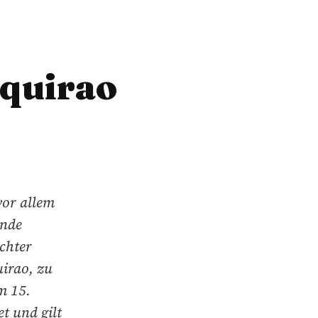
quirao
vor allem
ende
chter
irao, zu
m 15.
t und gilt