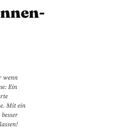
onnen-
er wenn
me: Ein
rte
e. Mit ein
 besser
lassen!