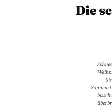
Die s
Schnee
Weihna
St
Sonnenstr
bissch
überbr