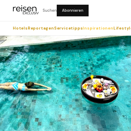
Suchen
Abonnieren
Hotels
Reportagen
Servicetipps
Inspirationen
Lifestyl