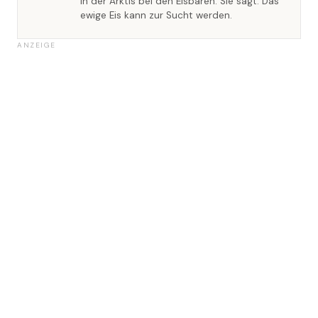
in der Arktis bei den Eisbären. Sie sagt: Das
ewige Eis kann zur Sucht werden.
ANZEIGE