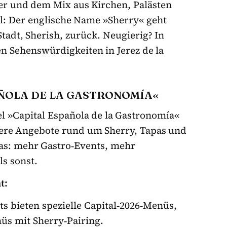
uer und dem Mix aus Kirchen, Palästen
l: Der englische Name »Sherry« geht
tadt, Sherish, zurück. Neugierig? In
en Sehenswürdigkeiten in Jerez de la
PAÑOLA DE LA GASTRONOMÍA«
tel »Capital Española de la Gastronomía«
dere Angebote rund um Sherry, Tapas und
das: mehr Gastro‑Events, mehr
s sonst.
t:
s bieten spezielle Capital‑2026‑Menüs,
nüs mit Sherry‑Pairing.