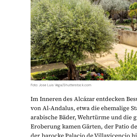
Foto: Jose Luis Vega/Shutterstock.com
Im Inneren des Alcázar entdecken Bes
von Al‑Andalus, etwa die ehemalige St
arabische Bäder, Wehrtürme und die g
Eroberung kamen Gärten, der Patio de
der barocke Palacio de Villavicencio 