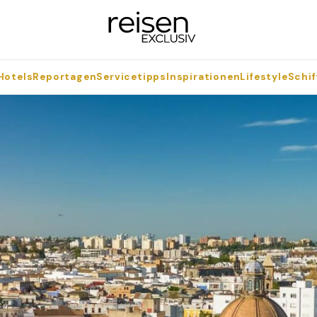
Hotels
Reportagen
Servicetipps
Inspirationen
Lifestyle
Schif