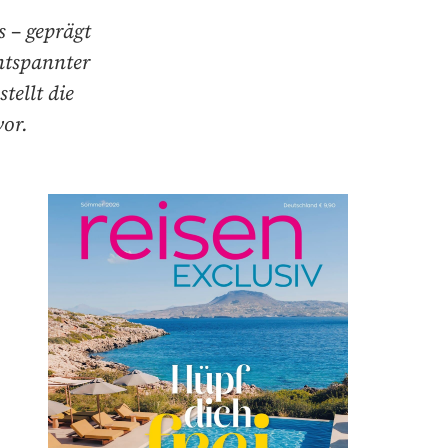
s – geprägt
ntspannter
tellt die
vor.