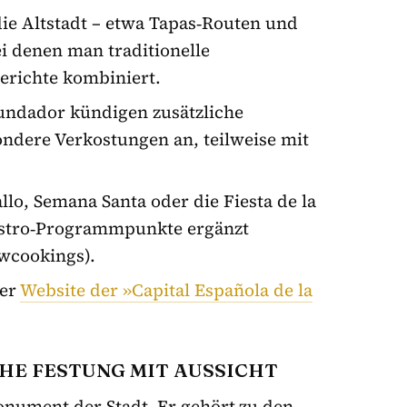
die Altstadt – etwa Tapas‑Routen und
i denen man traditionelle
erichte kombiniert.
undador kündigen zusätzliche
ndere Verkostungen an, teilweise mit
llo, Semana Santa oder die Fiesta de la
astro‑Programmpunkte ergänzt
wcookings).
der
Website der »Capital Española de la
HE FESTUNG MIT AUSSICHT
Monument der Stadt. Er gehört zu den