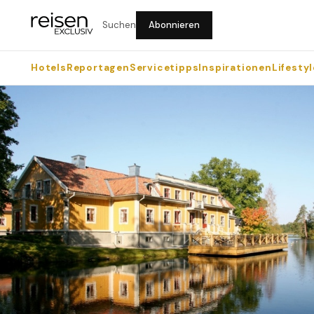
Suchen
Abonnieren
Hotels
Reportagen
Servicetipps
Inspirationen
Lifestyl