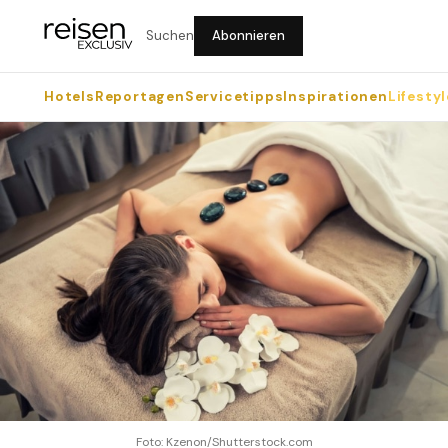
Suchen
Abonnieren
Hotels
Reportagen
Servicetipps
Inspirationen
Lifestyl
Foto: Kzenon/Shutterstock.com