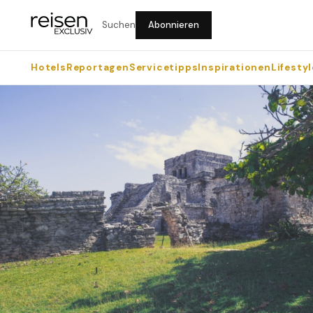
Suchen
Abonnieren
Hotels
Reportagen
Servicetipps
Inspirationen
Lifestyl