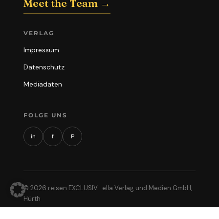
Meet the Team →
VERLAG
Impressum
Datenschutz
Mediadaten
FOLGE UNS
in
f
P
© 2026 reisen EXCLUSIV · ella Verlag und Medien GmbH,
Hürth