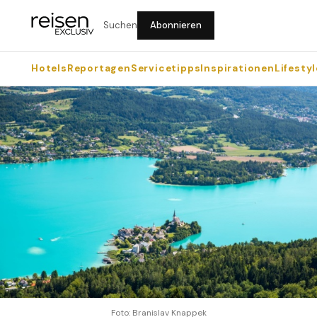
Suchen
Abonnieren
Hotels
Reportagen
Servicetipps
Inspirationen
Lifestyl
Foto: Branislav Knappek