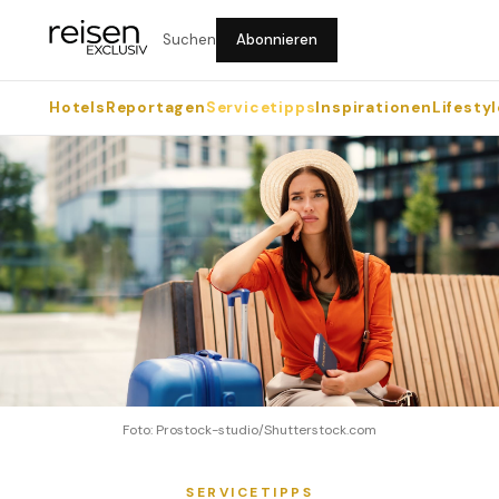
Suchen
Abonnieren
Hotels
Reportagen
Servicetipps
Inspirationen
Lifestyl
Foto: Prostock-studio/Shutterstock.com
SERVICETIPPS