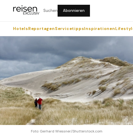
Suchen
Abonnieren
Hotels
Reportagen
Servicetipps
Inspirationen
Lifestyl
Foto: Gerhard Wiessner/Shutterstock.com