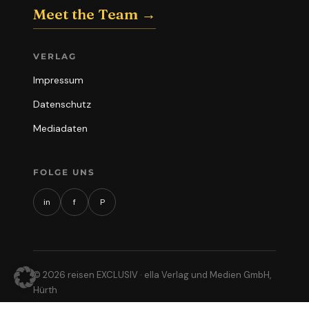
Meet the Team →
VERLAG
Impressum
Datenschutz
Mediadaten
FOLGE UNS
in
f
P
© 2026 reisen EXCLUSIV · ella Verlag und Medien GmbH,
Hürth