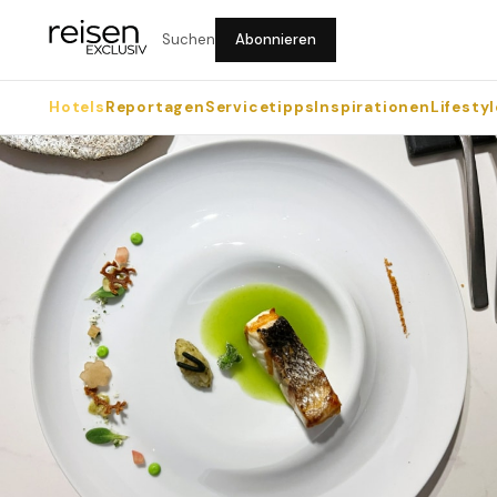
Suchen
Abonnieren
Hotels
Reportagen
Servicetipps
Inspirationen
Lifestyl