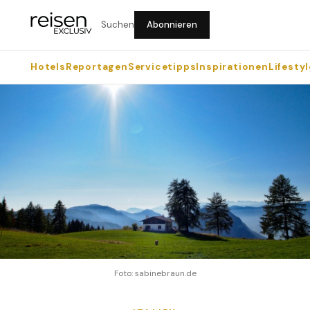
Suchen
Abonnieren
Hotels
Reportagen
Servicetipps
Inspirationen
Lifestyl
Foto: sabinebraun.de