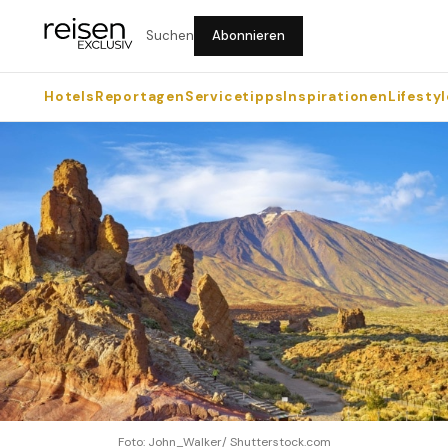
Suchen
Abonnieren
Hotels
Reportagen
Servicetipps
Inspirationen
Lifestyl
Foto: John_Walker/ Shutterstock.com