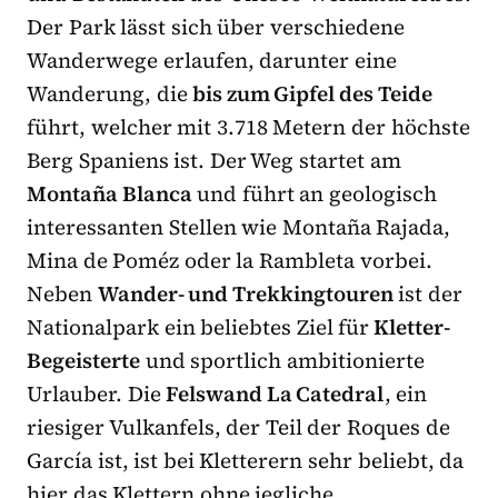
Der Park lässt sich über verschiedene
Wanderwege erlaufen, darunter eine
Wanderung, die
bis zum Gipfel des Teide
führt, welcher mit 3.718 Metern der höchste
Berg Spaniens ist. Der Weg startet am
Montaña Blanca
und führt an geologisch
interessanten Stellen wie Montaña Rajada,
Mina de Poméz oder la Rambleta vorbei.
Neben
Wander- und Trekkingtouren
ist der
Nationalpark ein beliebtes Ziel für
Kletter-
Begeisterte
und sportlich ambitionierte
Urlauber. Die
Felswand La Catedral
, ein
riesiger Vulkanfels, der Teil der Roques de
García ist, ist bei Kletterern sehr beliebt, da
hier das Klettern ohne jegliche