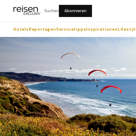
Suchen
Abonnieren
Hotels
Reportagen
Servicetipps
Inspirationen
Lifestyl