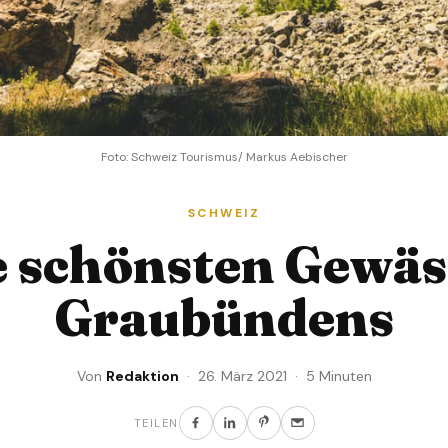
Foto: Schweiz Tourismus/ Markus Aebischer
SCHWEIZ
e schönsten Gewäs
Graubündens
Von
Redaktion
· 26. März 2021 · 5 Minuten
TEILEN