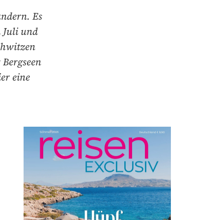
andern. Es
 Juli und
chwitzen
r Bergseen
er eine