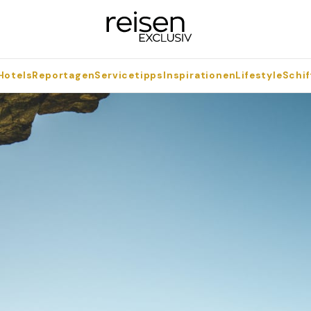
Hotels
Reportagen
Servicetipps
Inspirationen
Lifestyle
Schif