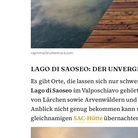
raphme/Shutterstock.com
LAGO DI SAOSEO: DER UNVER
Es gibt Orte, die lassen sich nur schw
Lago di Saoseo
im Valposchiavo gehört
von Lärchen sowie Arvenwäldern und 
Anblick nicht genug bekommen kann u
gleichnamigen
SAC-Hütte
übernachte