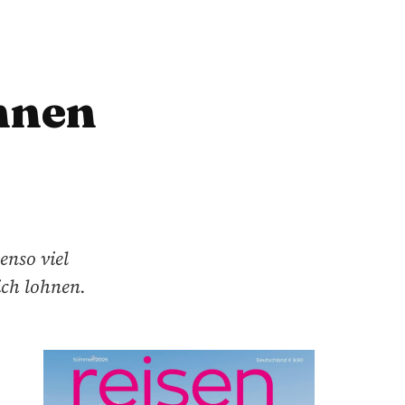
hnen
enso viel
ich lohnen.