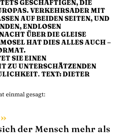
 STETS GESCHÄFTIGEN, DIE
OPAS. VERKEHRSADER MIT VI
 AUF BEIDEN SEITEN, UND VOR
, ENDLOSEN ZUG
HT ÜBER DIE GLEISE DRÖ
EL HAT DIES ALLES AUCH – WEN
AT. ERH
E EINEN UNB
U UNTERSCHÄTZENDEN VOR
CHKEIT
.
TEXT: DIETER
at einmal gesagt:
sich der Mensch mehr als