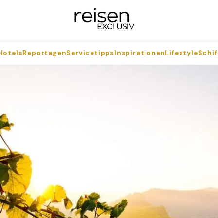
Hotels
Reportagen
Servicetipps
Inspirationen
Lifestyle
Schif