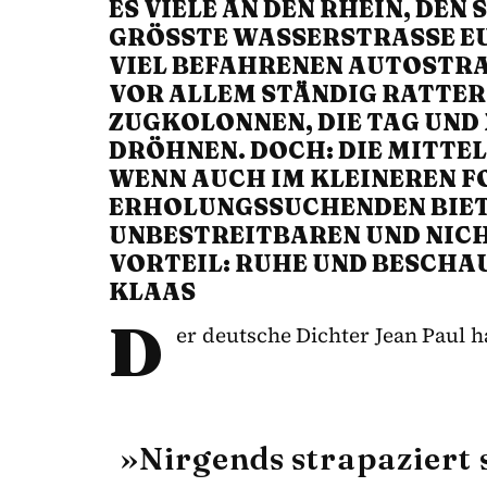
ES VIELE AN DEN RHEIN, DEN
GRÖSSTE WASSERSTRASSE EUR
EL BEFAHRENEN AUTOSTRASSEN
ALLEM STÄNDIG RATTERNDEN
KOLONNEN, DIE TAG UND NAC
HNEN. DOCH: DIE MITTELMOS
N AUCH IM KLEINEREN FORM
OLUNGSSUCHENDEN BIETET SI
ESTREITBAREN UND NICHT Z
TEIL: RUHE UND BESCHAULI
KLAAS
D
er deutsche Dichter Jean Paul h
»Nirgends strapaziert 