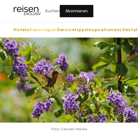
Suchen
Abonnieren
Hotels
Reportagen
Servicetipps
Inspirationen
Lifestyl
Foto: Carsten Heinke