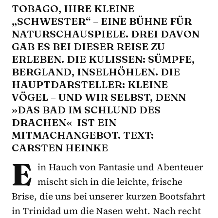
OBAGO, IHRE KLEINE „
SCHWESTER“ – EINE BÜHNE FÜR N
ATURSCHAUSPIELE. DREI DAVON G
AB ES BEI DIESER REISE ZU E
RLEBEN. DIE KULISSEN: SÜMPFE, B
ERGLAND, INSELHÖHLEN. DIE H
AUPTDARSTELLER: KLEINE V
ÖGEL – UND WIR SELBST, DENN »
DAS BAD IM SCHLUND DES D
RACHEN« IST EIN M
ITMACHANGEBOT. TEXT: C
ARSTEN HEINKE
E
in Hauch von Fantasie und Abenteuer
mischt sich in die leichte, frische
Brise, die uns bei unserer kurzen Bootsfahrt
in Trinidad um die Nasen weht. Nach recht