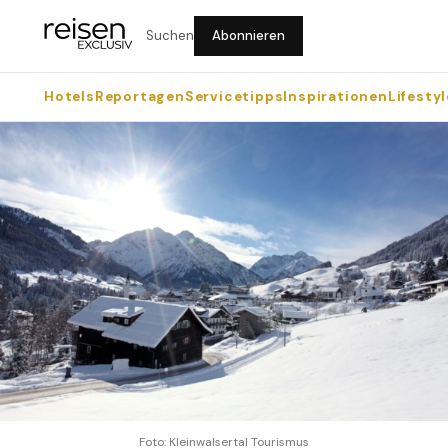
Suchen
Abonnieren
Hotels
Reportagen
Servicetipps
Inspirationen
Lifestyl
Foto: Kleinwalsertal Tourismus