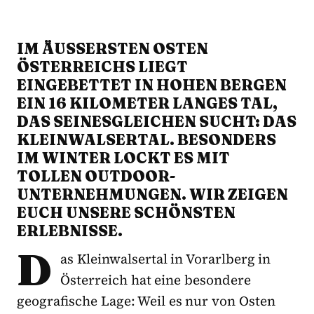
IM ÄUSSERSTEN OSTEN Ö
STERREICHS LIEGT E
INGEBETTET IN HOHEN BERGEN E
IN 16 KILOMETER LANGES TAL, D
AS SEINESGLEICHEN SUCHT: DAS K
LEINWALSERTAL. BESONDERS I
M WINTER LOCKT ES MIT T
OLLEN OUTDOOR-U
NTERNEHMUNGEN. WIR ZEIGEN E
UCH UNSERE SCHÖNSTEN E
RLEBNISSE.
D
as Kleinwalsertal in Vorarlberg in
Österreich hat eine besondere
geografische Lage: Weil es nur von Osten