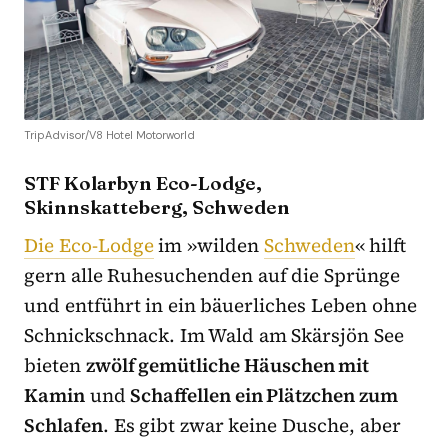
TripAdvisor/V8 Hotel Motorworld
STF Kolarbyn Eco-Lodge,
Skinnskatteberg, Schweden
Die Eco-Lodge
im »wilden
Schweden
« hilft
gern alle Ruhesuchenden auf die Sprünge
und entführt in ein bäuerliches Leben ohne
Schnickschnack. Im Wald am Skärsjön See
bieten
zwölf gemütliche Häuschen mit
Kamin
und
Schaffellen ein Plätzchen zum
Schlafen
. Es gibt zwar keine Dusche, aber