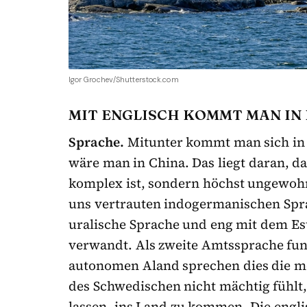
Igor Grochev/Shutterstock.com
MIT ENGLISCH KOMMT MAN IN
Sprache.
Mitunter kommt man sich in F
wäre man in China. Das liegt daran, da
komplex ist, sondern höchst ungewohn
uns vertrauten indogermanischen Spra
uralische Sprache und eng mit dem E
verwandt. Als zweite Amtssprache fun
autonomen Aland sprechen dies die m
des Schwedischen nicht mächtig fühlt, 
lassen, ins Land zu kommen. Die englis