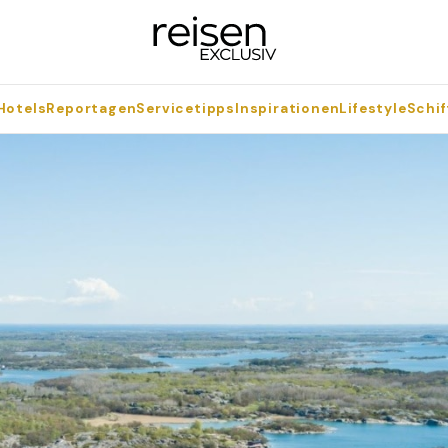
Hotels
Reportagen
Servicetipps
Inspirationen
Lifestyle
Schif