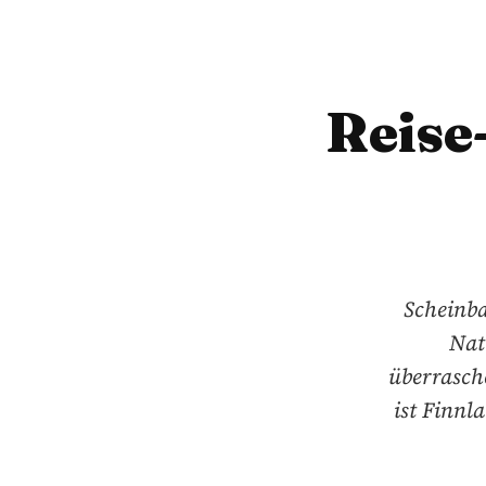
Reise
Scheinba
Nat
überrasch
ist Finnl