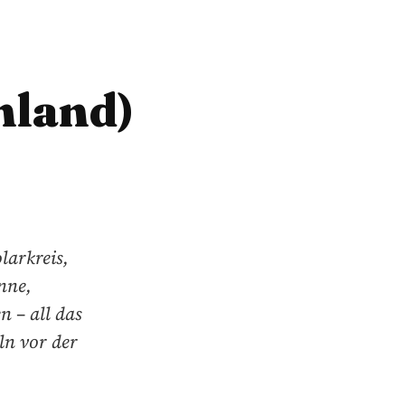
nland)
larkreis,
nne,
 – all das
ln vor der