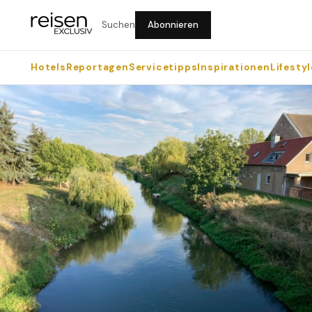
Suchen
Abonnieren
Hotels
Reportagen
Servicetipps
Inspirationen
Lifestyl