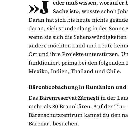
»J
eder muß wissen, worauf er b
Sache ist»
, wusste schon Joh
Daran hat sich bis heute nichts geänd
daran, sich stundenlang in der Sonne z
wenn sie sich die Sehenswürdigkeite
andere möchten Land und Leute kenne
Ort und ihre Projekte unterstützen. U
funktioniert prima bei den folgenden 
Mexiko, Indien, Thailand und Chile.
Bärenbeobachung in Rumänien und B
Das
Bärenreservat Zărnești
in der Lan
mehr als 80 Braunbären. Auf der Tour
Bärenschutzzentrum kannst du den n
Bärenart besuchen.