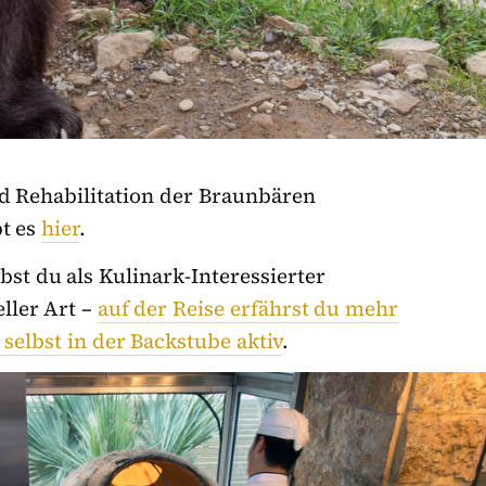
d Rehabilitation der Braunbären
bt es
hier
.
bst du als Kulinark-Interessierter
ller Art –
auf der Reise erfährst du mehr
selbst in der Backstube aktiv
.