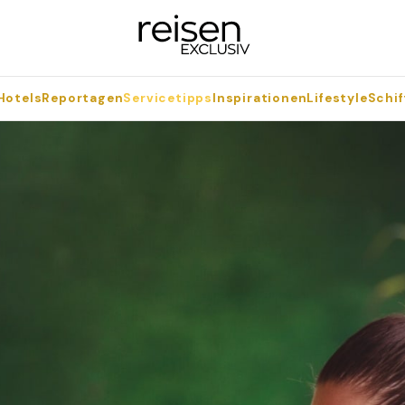
Hotels
Reportagen
Servicetipps
Inspirationen
Lifestyle
Schif