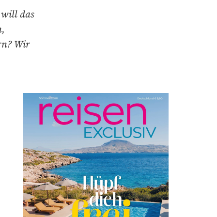
will das
n,
rn? Wir