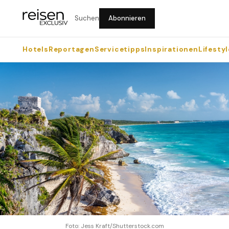
Suchen
Abonnieren
Hotels
Reportagen
Servicetipps
Inspirationen
Lifestyl
Foto: Jess Kraft/Shutterstock.com