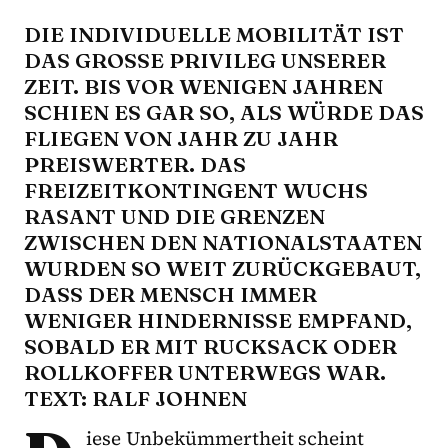
DIE INDIVIDUELLE MOBILITÄT IST
DAS GROSSE PRIVILEG UNSERER Z
EIT. BIS VOR WENIGEN JAHREN S
CHIEN ES GAR SO, ALS WÜRDE DAS F
LIEGEN VON JAHR ZU JAHR P
REISWERTER. DAS F
REIZEITKONTINGENT WUCHS R
ASANT UND DIE GRENZEN Z
WISCHEN DEN NATIONALSTAATEN W
URDEN SO WEIT ZURÜCKGEBAUT, D
ASS DER MENSCH IMMER W
ENIGER HINDERNISSE EMPFAND, S
OBALD ER MIT RUCKSACK ODER R
OLLKOFFER UNTERWEGS WAR. T
EXT: RALF JOHNEN
iese Unbekümmertheit scheint