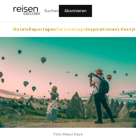
Suchen
Abonnieren
Hotels
Reportagen
Servicetipps
Inspirationen
Lifestyl
Foto: Mesut Kaya