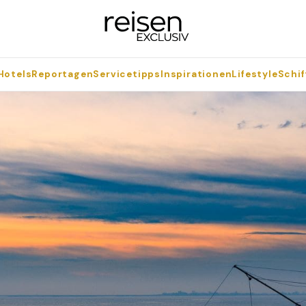
Hotels
Reportagen
Servicetipps
Inspirationen
Lifestyle
Schif