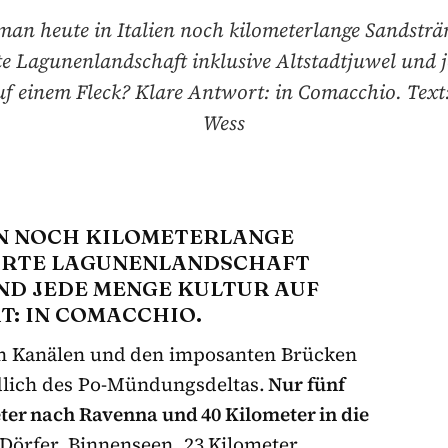
an heute in Italien noch kilometerlange Sandsträ
e Lagunenlandschaft inklusive Altstadtjuwel und 
uf einem Fleck? Klare Antwort: in Comacchio. Text
Wess
EN NOCH KILOMETERLANGE
HRTE LAGUNENLANDSCHAFT
ND JEDE MENGE KULTUR AUF
T: IN COMACCHIO.
ren Kanälen und den imposanten Brücken
dlich des Po-Mündungsdeltas.
Nur fünf
ter nach Ravenna und 40 Kilometer in die
 Dörfer, Binnenseen, 23 Kilometer