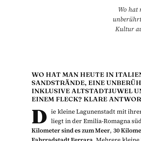
Wo hat m
unberührt
Kultur a
WO HAT MAN HEUTE IN ITALI
SANDSTRÄNDE, EINE UNBERÜ
INKLUSIVE ALTSTADTJUWEL U
EINEM FLECK? KLARE ANTWOR
D
ie kleine Lagunenstadt mit ih
liegt in der Emilia-Romagna sü
Kilometer sind es zum Meer
,
30 Kilome
Fahrradstadt Ferrara
. Mehrere kleine